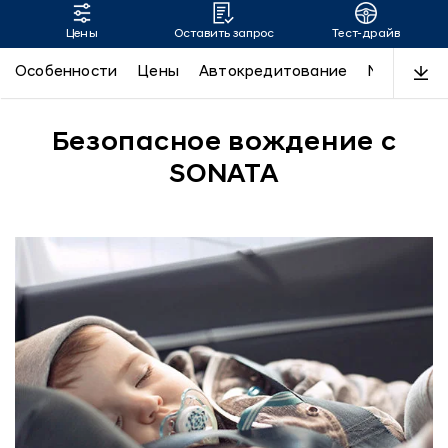
Цены
Оставить запрос
Тест-драйв
SONATA
Особенности
Цены
Автокредитование
N-Line
Д
Безопасное вождение с
SONATA