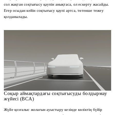
сол жақтан соқтығысу қаупін анықтаса, ол ескерту жасайды.
Егер осыдан кейін соқтығысу қаупі артса, төтенше тежеу
қолданылады.
Соқыр аймақтардағы соқтығысуды болдырмау
жүйесі (BCA)
Жүйе қозғалыс жолағын ауыстыру кезінде көліктің бүйір