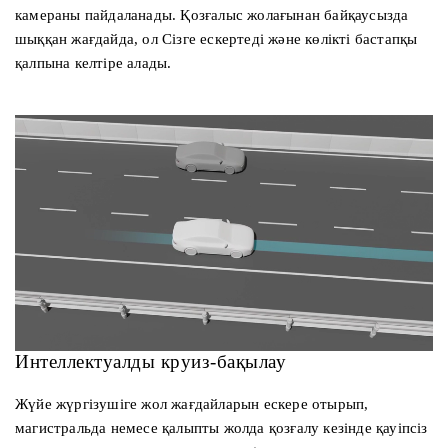
камераны пайдаланады. Қозғалыс жолағынан байқаусызда
шыққан жағдайда, ол Сізге ескертеді және көлікті бастапқы
қалпына келтіре алады.
Интеллектуалды круиз-бақылау
Жүйе жүргізушіге жол жағдайларын ескере отырып,
магистральда немесе қалыпты жолда қозғалу кезінде қауіпсіз