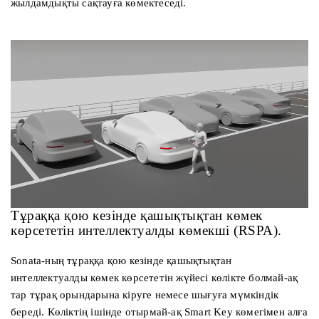
жылдамдықты сақтауға көмектеседі.
Тұраққа қою кезінде қашықтықтан көмек
көрсететін интеллектуалды көмекші (RSPA).
Sonata-ның тұраққа қою кезінде қашықтықтан
интеллектуалды көмек көрсететін жүйесі көлікте болмай-ақ
тар тұрақ орындарына кіруге немесе шығуға мүмкіндік
береді. Көліктің ішінде отырмай-ақ Smart Key көмегімен алға