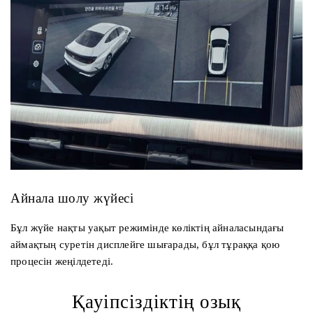
Айнала шолу жүйесі
Бұл жүйе нақты уақыт режимінде көліктің айналасындағы
аймақтың суретін дисплейге шығарады, бұл тұраққа қою
процесін жеңілдетеді.
Қауіпсіздіктің озық