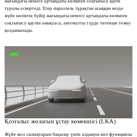
жағындағы немесе артындағы көлікпен соқтығысу қаупі
туралы ескертеді. Егер параллель тұрақтан шыққан кезде
жүйе көліктің бүйір жағындағы немесе артындағы көлікпен
соқтығысу қаупін анықтаса, автоматты түрде төтенше тежеу
қолданылады.
Қозғалыс жолағын ұстау көмекшісі (LKA)
Жүйе жол сызықтарын бақылау үшін алдыңғы көп функциялы