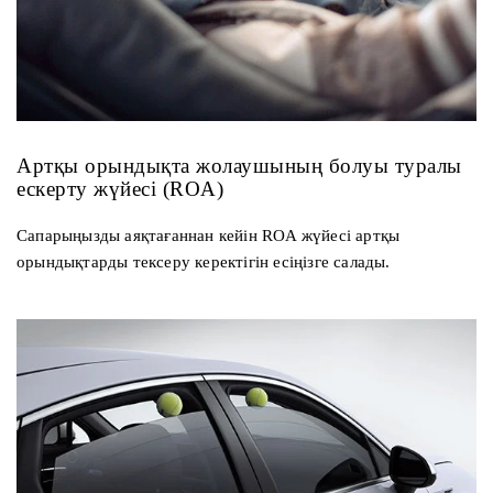
Артқы орындықта жолаушының болуы туралы
ескерту жүйесі (ROA)
Сапарыңызды аяқтағаннан кейін ROA жүйесі артқы
орындықтарды тексеру керектігін есіңізге салады.