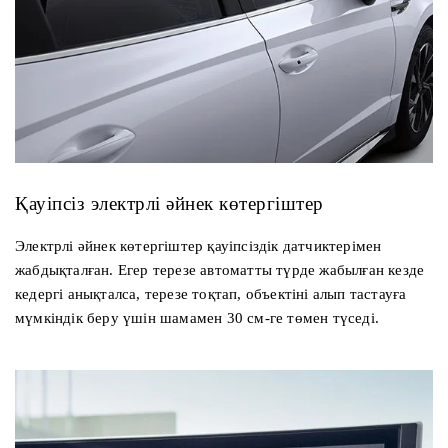
Қауіпсіз электрлі әйнек көтергіштер
Электрлі әйнек көтергіштер қауіпсіздік датчиктерімен
жабдықталған. Егер терезе автоматты түрде жабылған кезде
кедергі анықталса, терезе тоқтап, объектіні алып тастауға
мүмкіндік беру үшін шамамен 30 см-ге төмен түседі.