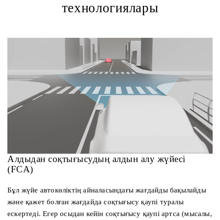
технологиялары
Алдыдан соқтығысудың алдын алу жүйесі
(FCA)
Бұл жүйе автокөліктің айналасындағы жағдайды бақылайды
және қажет болған жағдайда соқтығысу қаупі туралы
ескертеді. Егер осыдан кейін соқтығысу қаупі артса (мысалы,