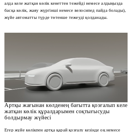
алда келе жатқан көлік кенеттен тежейді немесе алдыңызда
басқа көлік, жаяу жүргінші немесе велосипед пайда болады),
жүйе автоматты түрде төтенше тежеуді қолданады.
Артқы жағынан көлденең бағытта қозғалып келе
жатқан көлік құралдарымен соқтығысуды
болдырмау жүйесі
Егер жүйе көлікпен артқа қарай қозғалу кезінде оң немесе