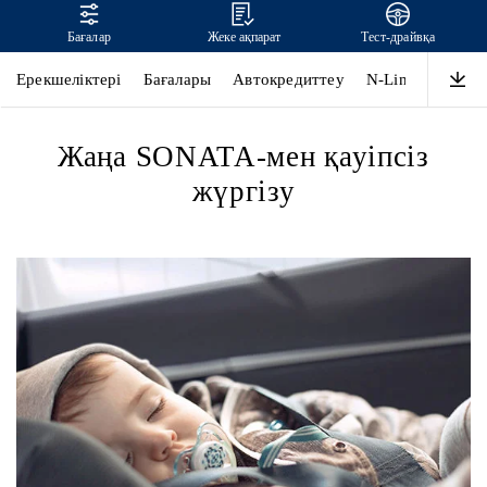
Бағалар
Жеке ақпарат
Тест-драйвқа
SONATA
Ерекшеліктері
Бағалары
Автокредиттеу
N-Line
Дизай
Жаңа SONATA-мен қауіпсіз
жүргізу