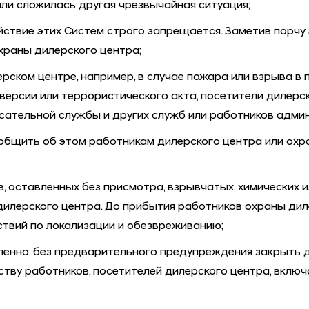
 или сложилась другая чрезвычайная ситуация;
ействие этих Систем строго запрещается. Заметив порч
храны дилерского центра;
рском центре, например, в случае пожара или взрыва в
диверсии или террористического акта, посетители дилер
асательной службы и других служб или работников адми
ообщить об этом работникам дилерского центра или ох
, оставленных без присмотра, взрывчатых, химических
дилерского центра. До прибытия работников охраны дил
ствий по локализации и обезвреживанию;
нно, без предварительного предупреждения закрыть дил
тву работников, посетителей дилерского центра, включая