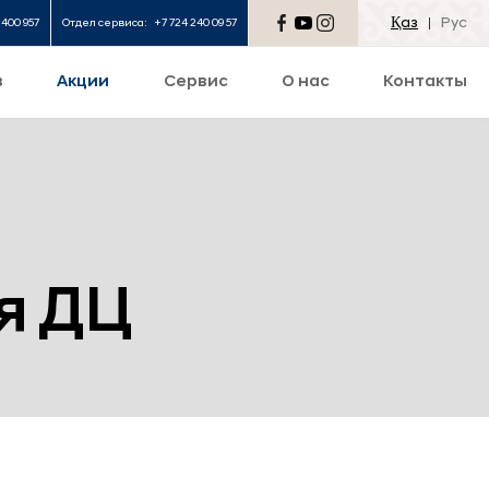
Қаз
Рус
 400 957
Отдел сервиса:
+7 724 240 09 57
в
Акции
Сервис
О нас
Контакты
я ДЦ