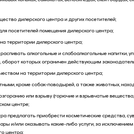
овых коньках, самокатах, велосипедах, скейтбордах, ску
ество дилерского центра и других посетителей;
для посетителей помещения дилерского центра;
на территории дилерского центра;
 распивать алкогольные и слабоалкогольные напитки, у
ы, оборот которых ограничен действующим законодател
еством на территории дилерского центра;
тными, кроме собак-поводырей, а также животных, нахо
згоранию или взрыву (горючие и взрывчатые вещества, вз
ском центре;
ра предлагать приобрести косметические средства, суве
ры и/или оказывать какие-либо услуги, за исключением 
го центра;