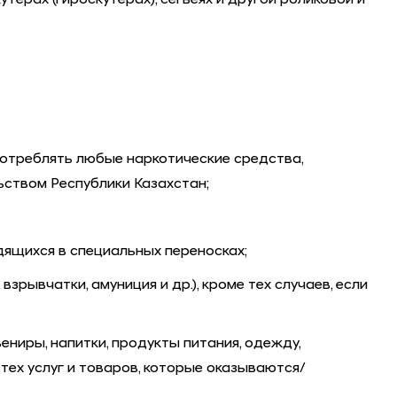
терах (гироскутерах), сегвеях и другой роликовой и
потреблять любые наркотические средства,
ьством Республики Казахстан;
дящихся в специальных переносках;
рывчатки, амуниция и др.), кроме тех случаев, если
ниры, напитки, продукты питания, одежду,
тех услуг и товаров, которые оказываются/