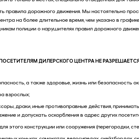
лять только в местах, специально отведенных для таких
ь правила дорожного движения. Мы настоятельно проси
центра на более длительное время, чем указано в графи
никам полиции о нарушителях правил дорожного движе
ПОСЕТИТЕЛЯМ ДИЛЕРСКОГО ЦЕНТРА НЕ РАЗРЕШАЕТС
зопасность, а также здоровье, жизнь или безопасность 
а взрослых;
соры, драки, иные противоправные действия, принимать
ажение и допускать оскорбления в адрес других посетит
ля этого конструкции или сооружения (перегородки, стен