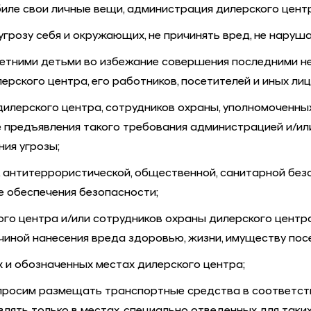
иле свои личные вещи, администрация дилерского центр
угрозу себя и окружающих, не причинять вред, не наруш
етними детьми во избежание совершения последними не
рского центра, его работников, посетителей и иных лиц
дилерского центра, сотрудников охраны, уполномоченн
е предъявления такого требования администрацией и/ил
ия угрозы;
антитеррористической, общественной, санитарной без
е обеспечения безопасности;
о центра и/или сотрудников охраны дилерского центра 
иной нанесения вреда здоровью, жизни, имуществу посет
х и обозначенных местах дилерского центра;
 просим размещать транспортные средства в соответст