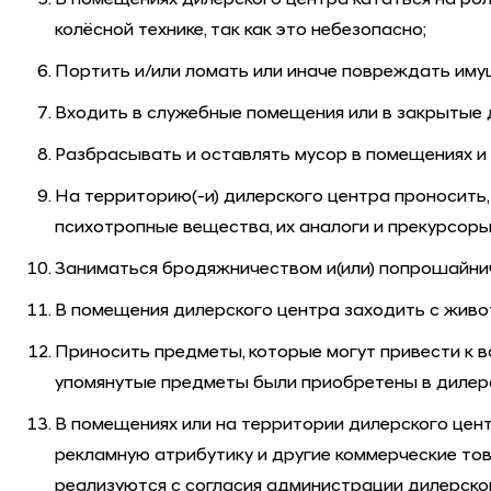
В помещениях дилерского центра кататься на ролик
колёсной технике, так как это небезопасно;
Портить и/или ломать или иначе повреждать имущ
Входить в служебные помещения или в закрытые 
Разбрасывать и оставлять мусор в помещениях и 
На территорию(-и) дилерского центра проносить,
психотропные вещества, их аналоги и прекурсор
Заниматься бродяжничеством и(или) попрошайнич
В помещения дилерского центра заходить с живо
Приносить предметы, которые могут привести к во
упомянутые предметы были приобретены в дилер
В помещениях или на территории дилерского цент
рекламную атрибутику и другие коммерческие това
реализуются с согласия администрации дилерско