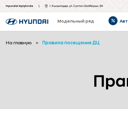
Hyundai Kyzylorda
г. Кызылорда, ул. Султан Бейбарыс, 9А
Модельный ряд
Авт
На главную
>
Правила посещения ДЦ
Пра