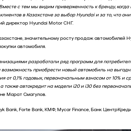
 Вместе с тем мы видим приверженность к бренду, когда
клиентов в Казахстане за выбор Hyundai и за то, что о
̆ директор Hyundai Motor СНГ.
ахстане, значительному росту продаж автомобилей Hyu
покупки автомобиля.
низациями разработали ряд программ для потребителеи
 возможность приобрести новый автомобиль на выгодн
я от 0,1% годовых, первоначальным взносом от 10% и сро
n; а также автокредит на модели i20 и i30 без первоначал
ане Марат Смагулов.
Bank, Forte Bank, КМФ, Mycar Finance, Банк ЦентрКредит,