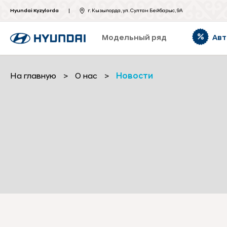
Hyundai Kyzylorda
г. Кызылорда, ул. Султан Бейбарыс, 9А
Модельный ряд
Авт
На главную
>
О нас
>
Новости