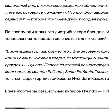
модельный ряд, а также своевременное обновление.
линейки, оставаясь лояльным к Hyundai. Благодарим 
сервисом”,
— говорит Канг Бьюнджон, координирующии
По словам официального дистрибьютора бренда в Каз
направленная на предоставление выгодных условий 
“В минувшем году мы совместно с финансовыми орга
наши клиенты купили в кредит. Казахстанцы оценили
программы Hyundai Finance со ставкой вознаграждени
флагманские модели Palisade, Santa Fe, Staria, Tucso
поясняет директор дистрибьюции Hyundai в Казахст
Банки-партнеры официальных дилеров Hyundai — Halyk 