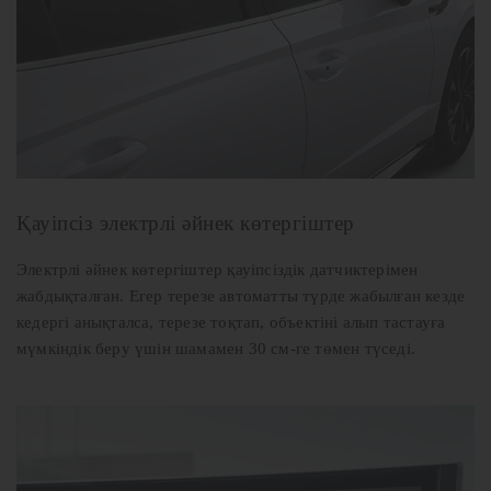
Қауіпсіз электрлі әйнек көтергіштер
Электрлі әйнек көтергіштер қауіпсіздік датчиктерімен
жабдықталған. Егер терезе автоматты түрде жабылған кезде
кедергі анықталса, терезе тоқтап, объектіні алып тастауға
мүмкіндік беру үшін шамамен 30 см-ге төмен түседі.