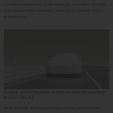
сол жақтан соқтығысу қаупін анықтаса, ол ескерту жасайды.
Егер осыдан кейін соқтығысу қаупі артса, төтенше тежеу
қолданылады.
Соқыр аймақтардағы соқтығысуды болдырмау
жүйесі (BCA)
Жүйе қозғалыс жолағын ауыстыру кезінде көліктің бүйір