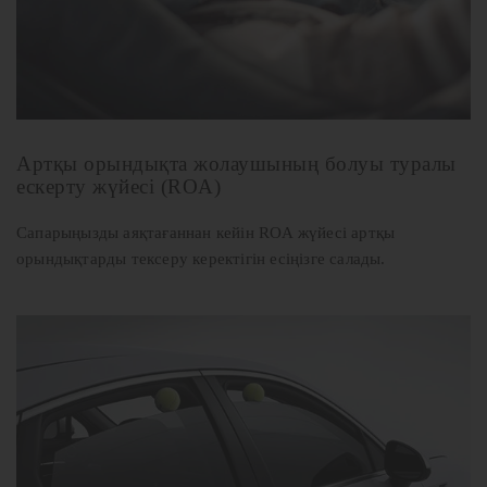
Артқы орындықта жолаушының болуы туралы
ескерту жүйесі (ROA)
Сапарыңызды аяқтағаннан кейін ROA жүйесі артқы
орындықтарды тексеру керектігін есіңізге салады.