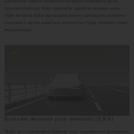
жағындағы немесе артындағы көлікпен соқтығысу қаупі
туралы ескертеді. Егер параллель тұрақтан шыққан кезде
жүйе көліктің бүйір жағындағы немесе артындағы көлікпен
соқтығысу қаупін анықтаса, автоматты түрде төтенше тежеу
қолданылады.
Қозғалыс жолағын ұстау көмекшісі (LKA)
Жүйе жол сызықтарын бақылау үшін алдыңғы көп функциялы