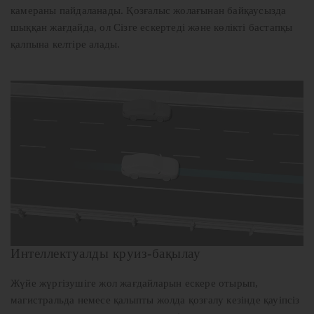
камераны пайдаланады. Қозғалыс жолағынан байқаусызда
шыққан жағдайда, ол Сізге ескертеді және көлікті бастапқы
қалпына келтіре алады.
Интеллектуалды круиз-бақылау
Жүйе жүргізушіге жол жағдайларын ескере отырып,
магистральда немесе қалыпты жолда қозғалу кезінде қауіпсіз