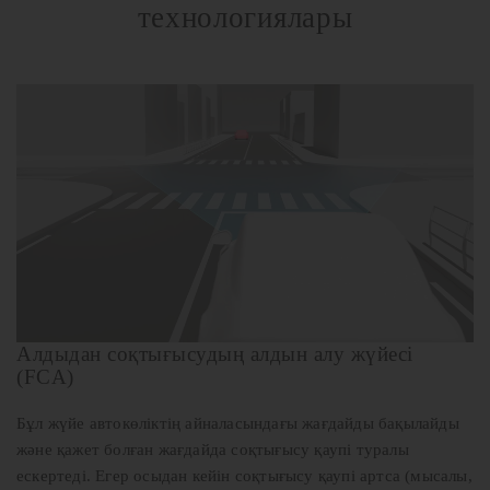
технологиялары
Алдыдан соқтығысудың алдын алу жүйесі
(FCA)
Бұл жүйе автокөліктің айналасындағы жағдайды бақылайды
және қажет болған жағдайда соқтығысу қаупі туралы
ескертеді. Егер осыдан кейін соқтығысу қаупі артса (мысалы,