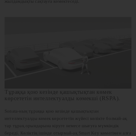
жылдамдықты сақтауға көмектеседі.
Тұраққа қою кезінде қашықтықтан көмек
көрсететін интеллектуалды көмекші (RSPA).
Sonata-ның тұраққа қою кезінде қашықтықтан
интеллектуалды көмек көрсететін жүйесі көлікте болмай-ақ
тар тұрақ орындарына кіруге немесе шығуға мүмкіндік
береді. Көліктің ішінде отырмай-ақ Smart Key көмегімен алға