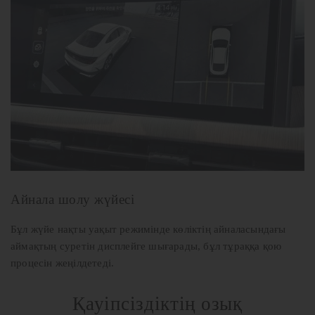
Айнала шолу жүйесі
Бұл жүйе нақты уақыт режимінде көліктің айналасындағы
аймақтың суретін дисплейге шығарады, бұл тұраққа қою
процесін жеңілдетеді.
Қауіпсіздіктің озық