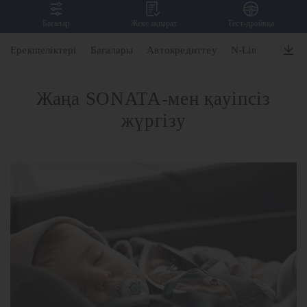
Бағалар
Жеке ақпарат
Тест-драйвқа
SONATA
Ерекшеліктері
Бағалары
Автокредиттеу
N-Line
Дизай
Жаңа SONATA-мен қауіпсіз
жүргізу