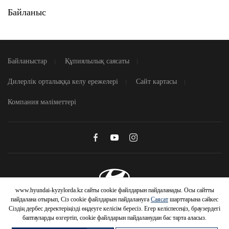
Байланыс
Байланыстар
Құпиялылық саясаты
Дилерлік орталыққа келу ережелері
Сайт картасы
Компания мәліметтері
www.hyundai-kyzylorda.kz сайты cookie файлдарын пайдаланады. Осы сайтты
HYUNDAI
© 2026 Hyundai Motor Company
пайдалана отырып, Сіз cookie файлдарын пайдалануға
Саясат
шарттарына сәйкес
Сіздің дербес деректеріңізді өңдеуге келісім бересіз. Егер келіспесеңіз, браузердегі
АВТОМОБИЛЬДЕРІНЕ
баптауларды өзгертіп, cookie файлдарын пайдаланудан бас тарта аласыз.