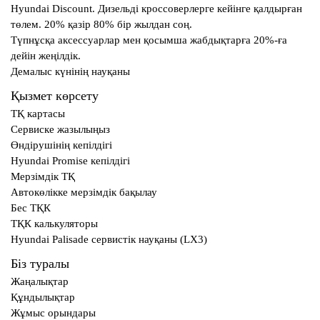
Hyundai Discount. Дизельді кроссоверлерге кейінге қалдырған
төлем. 20% қазір 80% бір жылдан соң.
Түпнұсқа аксессуарлар мен қосымша жабдықтарға 20%-ға
дейін жеңілдік.
Демалыс күнінің науқаны
Қызмет көрсету
ТҚ картасы
Сервиске жазылыңыз
Өндірушінің кепілдігі
Hyundai Promise кепілдігі
Мерзімдік ТҚ
Автокөлікке мерзімдік бақылау
Бес ТҚК
ТҚК калькуляторы
Hyundai Palisade сервистік науқаны (LX3)
Біз туралы
Жаңалықтар
Құндылықтар
Жұмыс орындары