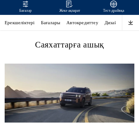
Бағалар
Жеке ақпарат
Тест-драйвқа
SANTA FE
Ерекшеліктері
Бағалары
Автокредиттеу
Дизайн
Өнімді
Саяхаттарға ашық