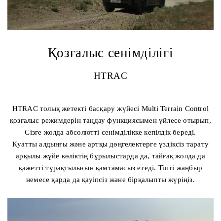
Қозғалыс сенімділігі
HTRAC
HTRAC толық жетекті басқару жүйесі Multi Terrain Control
қозғалыс режимдерін таңдау функциясымен үйлесе отырып,
Сізге жолда абсолютті сенімділікке кепілдік береді.
Қуатты алдыңғы және артқы дөңгелектерге үздіксіз тарату
арқылы жүйе көліктің бұрылыстарда да, тайғақ жолда да
қажетті тұрақтылығын қамтамасыз етеді. Тіпті жаңбыр
немесе қарда да қауіпсіз және бірқалыпты жүріңіз.