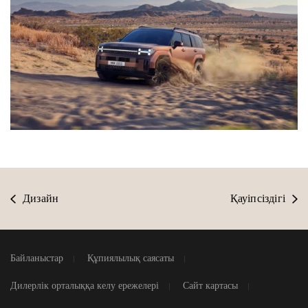
Дизайн
Қауіпсіздігі
Байланыстар
Құпиялылық саясаты
Дилерлік орталыққа келу ережелері
Сайт картасы