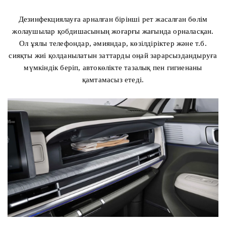
Дезинфекциялауға арналған бірінші рет жасалған бөлім
жолаушылар қобдишасының жоғарғы жағында орналасқан.
Ол ұялы телефондар, әмияндар, көзілдіріктер және т.б.
сияқты жиі қолданылатын заттарды оңай зарарсыздандыруға
мүмкіндік беріп, автокөлікте тазалық пен гигиенаны
қамтамасыз етеді.