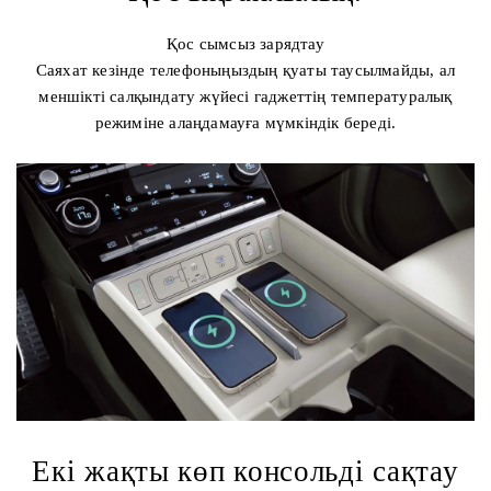
Қос сымсыз зарядтау
Саяхат кезінде телефоныңыздың қуаты таусылмайды, ал
меншікті салқындату жүйесі гаджеттің температуралық
режиміне алаңдамауға мүмкіндік береді.
Екі жақты көп консольді сақтау