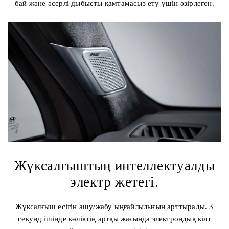
бай және әсерлі дыбысты қамтамасыз ету үшін әзірлеген.
Жүксалғыштың интеллектуалды
электр жетегі.
Жүксалғыш есігін ашу/жабу ыңғайлылығын арттырады. 3
секунд ішінде көліктің артқы жағында электрондық кілт