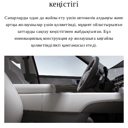
кеңістігі
Сапарларды одан да жайлы ету үшін автокөлік алдыңғы және
артқы жолаушылар үшін қолжетімді, мұқият ойластырылған
заттарды сақтау кеңістігімен жабдықталған. Бұл
инновациялық конструкция әр жолаушыға ыңғайлы
қолжетімділікті қамтамасыз етеді.