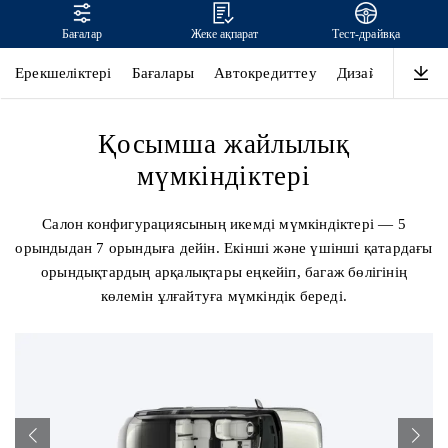
Бағалар
Жеке ақпарат
Тест-драйвқа
SANTA FE
Ерекшеліктері
Бағалары
Автокредиттеу
Дизайн
Өнімді
Қосымша жайлылық
мүмкіндіктері
Салон конфигурациясының икемді мүмкіндіктері — 5
орындыдан 7 орындыға дейін. Екінші және үшінші қатардағы
орындықтардың арқалықтары еңкейіп, багаж бөлігінің
көлемін ұлғайтуға мүмкіндік береді.