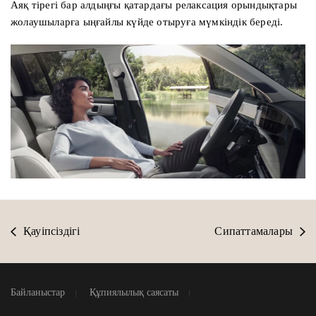
Аяқ тірегі бар алдыңғы қатардағы релаксация орындықтары
жолаушыларға ыңғайлы күйде отыруға мүмкіндік береді.
Қауіпсіздігі
Сипаттамалары
Байланыстар
Құпиялылық саясаты