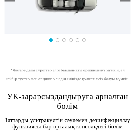
*Жоғарыдағы суреттер елге байланысты ерекшеленуі мүмкін, ал
кейбір түстер мен опциялар сіздің еліңізде қолжетімсіз болуы мүмкін.
УК-зарарсыздандыруға арналған
бөлім
Заттарды ультракүлгін сәулемен дезинфекциялау
функциясы бар орталық консольдегі бөлім