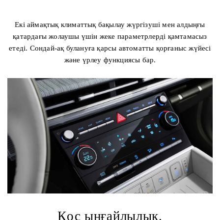
Екі аймақтық климаттық бақылау жүргізуші мен алдыңғы
қатардағы жолаушы үшін жеке параметрлерді қамтамасыз
етеді. Сондай-ақ булануға қарсы автоматты қорғаныс жүйесі
және үрлеу функциясы бар.
Қос ыңғайлылық.