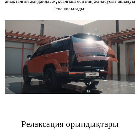
анықталған жағдайда, жүксалғыш есігінің жанасусыз ашылуы
іске қосылады.
Релаксация орындықтары