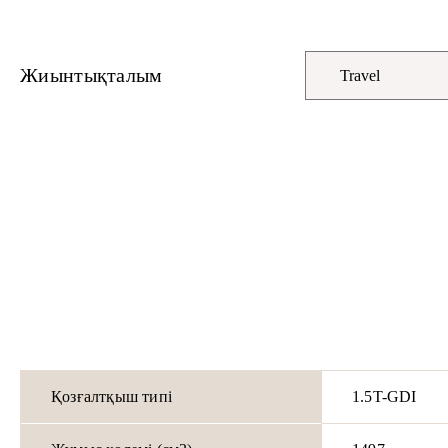
Жиынтықталым
Қозғалтқыш типі
1.5T-GDI