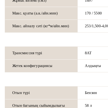
Жұмыс көлемі (см3)
1497
Макс. қуаты (а.к./айн.мин)
170 / 5500
Макс. айналу сәті (кг*м/айн.мин)
253/1,500-4,0
Трансмиссия түрі
8AT
Жетек конфигурациясы
Алдыңғы
Отын түрі
Бензин
Отын багының сыйымдылығы
58 л