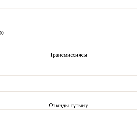
00
Трансмиссиясы
Отынды тұтыну