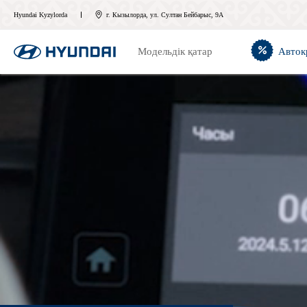
Hyundai Kyzylorda
г. Кызылорда, ул. Султан Бейбарыс, 9А
Модельдік қатар
Авток