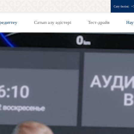
Сату бөлімі:
+
редиттеу
Сатып алу әдістері
Тест-драйв
Нау