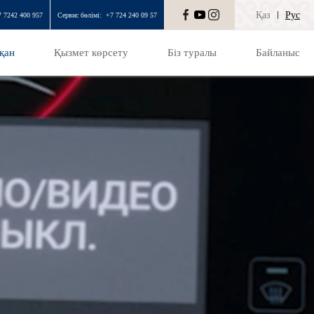
Қаз
Рус
7 7242 400 957
Сервис бөлімі:
+7 724 240 09 57
қан
Қызмет көрсету
Біз туралы
Байланыс