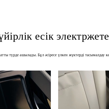
үйірлік есік электржете
матты түрде ашылады. Бұл әсіресе үлкен жүктерді тасымалдау к