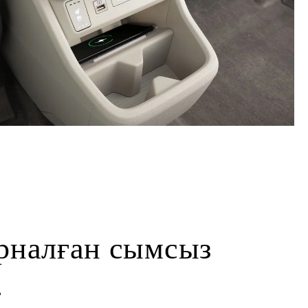
рналған сымсыз
.