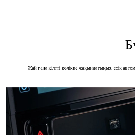
Б
Жай ғана кілтті көлікке жақындатыңыз, есік авто