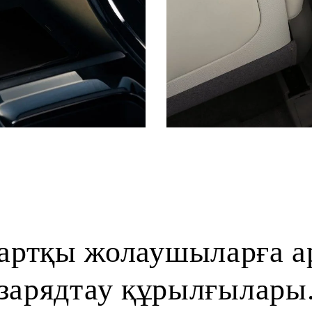
артқы жолаушыларға а
зарядтау құрылғылары