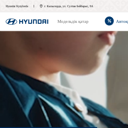
Hyundai Kyzylorda
г. Кызылорда, ул. Султан Бейбарыс, 9А
Модельдік қатар
Авток