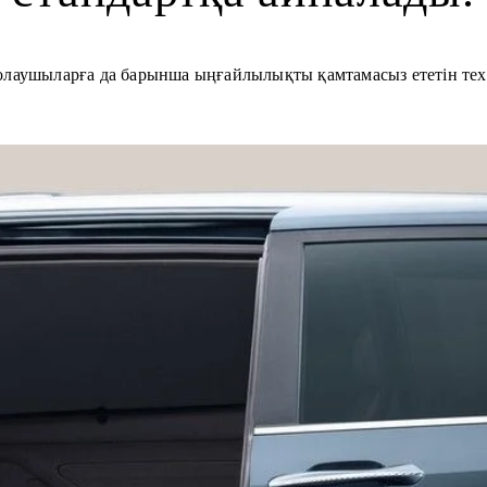
олаушыларға да барынша ыңғайлылықты қамтамасыз ететін те