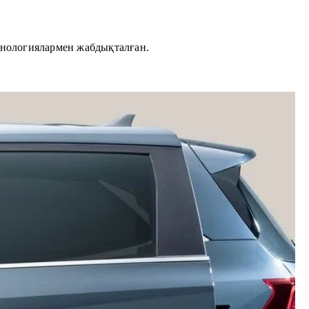
хнологиялармен жабдықталған.