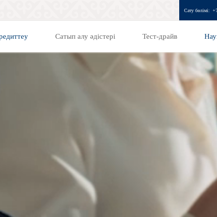
Сату бөлімі:
+
редиттеу
Сатып алу әдістері
Тест-драйв
Нау