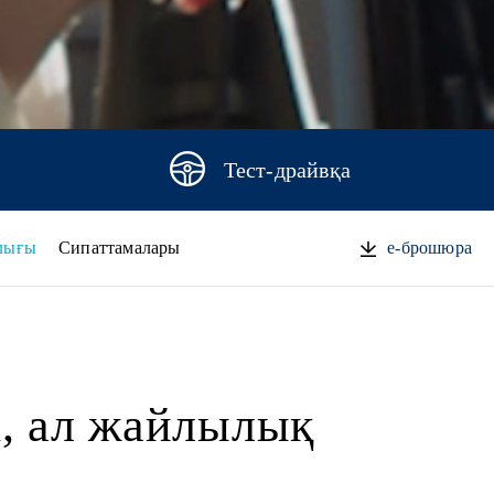
Тест-драйвқа
лығы
Сипаттамалары
e-брошюра
і, ал жайлылық