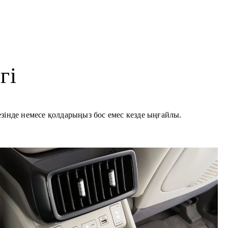
гі
езінде немесе қолдарыңыз бос емес кезде ыңғайлы.