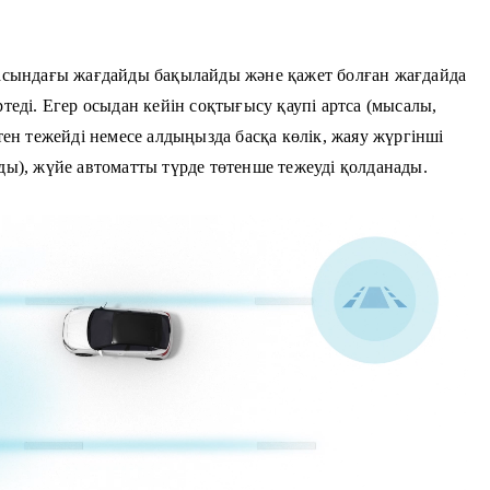
ласындағы жағдайды бақылайды және қажет болған жағдайда
теді. Егер осыдан кейін соқтығысу қаупі артса (мысалы,
тен тежейді немесе алдыңызда басқа көлік, жаяу жүргінші
ды), жүйе автоматты түрде төтенше тежеуді қолданады.