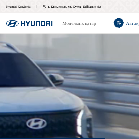
Hyundai Kyzylorda
г. Кызылорда, ул. Султан Бейбарыс, 9А
Модельдік қатар
Авток