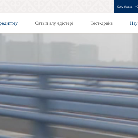
Сату бөлімі:
+
редиттеу
Сатып алу әдістері
Тест-драйв
Нау