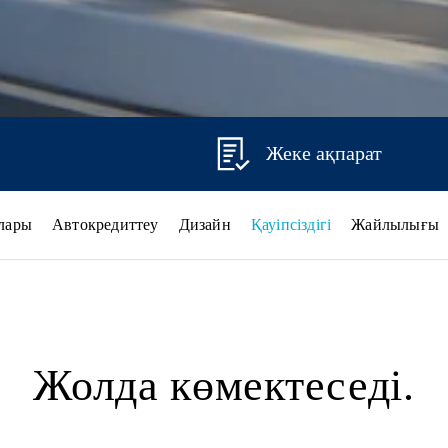
Жеке ақпарат
лары
Автокредиттеу
Дизайн
Қауіпсіздігі
Жайлылығы
Жолда көмектеседі.