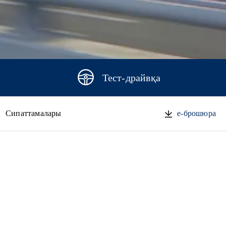
Тест-драйвқа
Сипаттамалары
e-брошюра