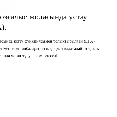
озғалыс жолағында ұстау
).
асында ұстау функциясымен толықтырылған (LFA).
егімен жол таңбалары сызықтарын қадағалай отырып,
ында ұстап тұруға көмектеседі.