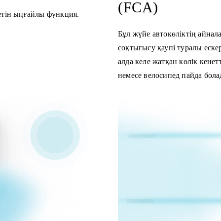
(FCA)
етін ыңғайлы функция.
Бұл жүйе автокөліктің айна
соқтығысу қаупі туралы ескер
алда келе жатқан көлік кенет
немесе велосипед пайда бола