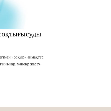
соқтығысуды
егімен «соқыр» аймақтар
ағынында маневр жасау