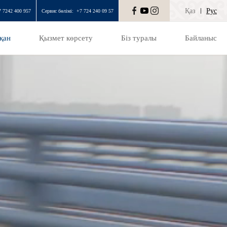
Қаз
Рус
7 7242 400 957
Сервис бөлімі:
+7 724 240 09 57
қан
Қызмет көрсету
Біз туралы
Байланыс