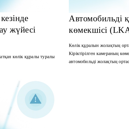
кезінде
Автомобильді қ
ау жүйесі
көмекшісі (LKA
Көлік құралын жолақтың орт
Кіріктірілген камераның көм
жатқан көлік құралы туралы
автомобильді жолақтың ортас