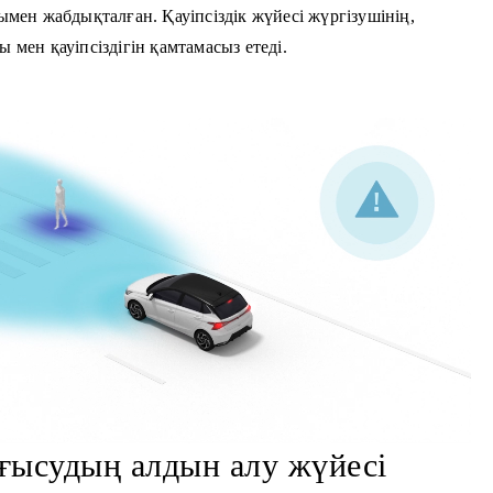
мен жабдықталған. Қауіпсіздік жүйесі жүргізушінің,
ен қауіпсіздігін қамтамасыз етеді.
ғысудың алдын алу жүйесі