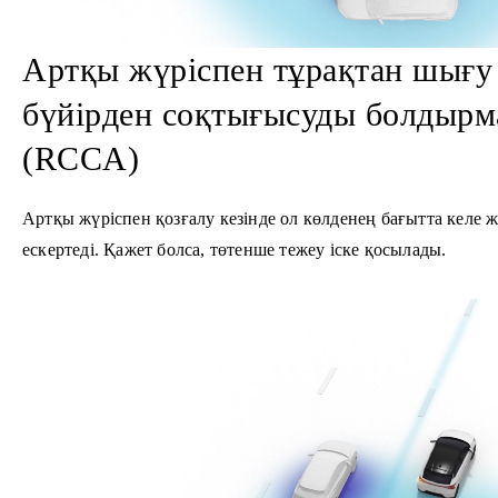
Артқы жүріспен тұрақтан шығу 
бүйірден соқтығысуды болдырм
(RCCA)
Артқы жүріспен қозғалу кезінде ол көлденең бағытта келе 
ескертеді. Қажет болса, төтенше тежеу іске қосылады.