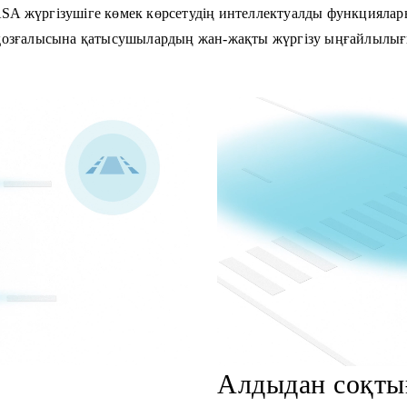
FASA жүргізушіге көмек көрсетудің интеллектуалды функциялары
озғалысына қатысушылардың жан-жақты жүргізу ыңғайлылығы м
Алдыдан соқты