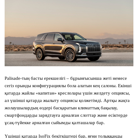
Palisade-тың басты ерекшелігі – бұрынғысынша жеті немесе
сегіз орынды конфигурациялы бола алатын кең салоны. Екінші
қатарда жайлы «капитан» креслолары үшін желдету опциясы,
ал үшінші қатарда жылыту опциясы қолжетімді. Артқы жақта
жолаушылардың өздері басқаратын климаттық бақылау,
смартфондарды зарядтауға арналған слоттар және есіктерде
ұсақ-түйекке арналған сыйымды қалташалар бар.
Үшінші қатарда IsoFix бекіткіштері бар, яғни толыққанды