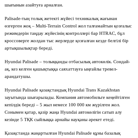
шығынын азайтуға арналған.
Palisade-тың толық жетекті жүйесі техникалық жағынан
өзгерген жоқ – Multi-Terrain Control жол талғамайтын қозғалыс
режимдерін таңдау жүйесінің контроллері бар HTRAC, бұл
кроссоверге жолдан тыс жерлерде қозғалған кезде белгілі бір
артықшылықтар береді.
Hyundai Palisade – толыққанды отбасылық автокөлік. Сондай-
ақ, кез келген қашықтыққа саяхаттауға ыңғайлы тревел-
арандатушы.
Hyundai Palisade қазақстандық Hyundai Trans Kazakhstan
зауытында шығарылады. Компания автомобильге кеңейтілген
кепілдік береді – 5 жыл немесе 100 000 км жүрілген жол.
Сонымен қатар, қазір жаңа Hyundai автокөлігін сатып алу
кезінде 5 ТҚК сыйлыққа арнайы науқаны әрекет етеді.
Қазақстанда жаңартылған Hyundai Palisade құны базалық