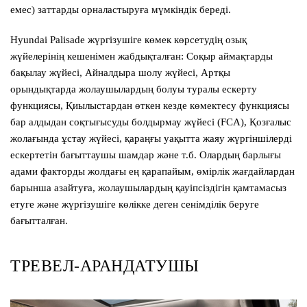
емес) заттарды орналастыруға мүмкіндік береді.
Hyundai Palisade жүргізушіге көмек көрсетудің озық
жүйелерінің кешенімен жабдықталған: Соқыр аймақтарды
бақылау жүйесі, Айналдыра шолу жүйесі, Артқы
орындықтарда жолаушылардың болуы туралы ескерту
функциясы, Қиылыстардан өткен кезде көмектесу функциясы
бар алдыдан соқтығысуды болдырмау жүйесі (FCA), Қозғалыс
жолағында ұстау жүйесі, қараңғы уақытта жаяу жүргіншілерді
ескертетін бағыттаушы шамдар және т.б. Олардың барлығы
адами факторды жолдағы ең қарапайым, өмірлік жағдайлардан
барынша азайтуға, жолаушылардың қауіпсіздігін қамтамасыз
етуге және жүргізушіге көлікке деген сенімділік беруге
бағытталған.
ТРЕВЕЛ-АРАНДАТУШЫ