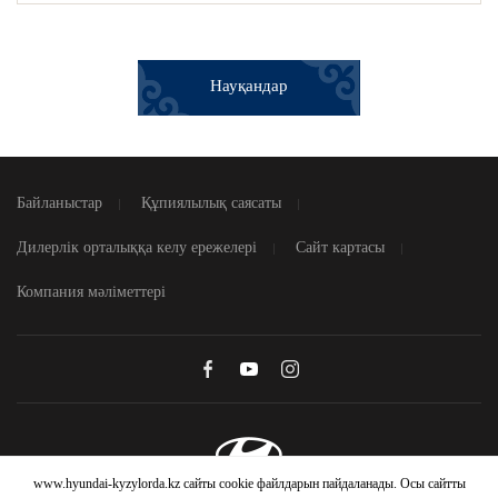
Науқандар
Байланыстар
Құпиялылық саясаты
Дилерлік орталыққа келу ережелері
Сайт картасы
Компания мәліметтері
www.hyundai-kyzylorda.kz сайты cookie файлдарын пайдаланады. Осы сайтты