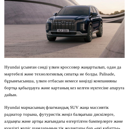
Hyundai ұсынған сәнді үлкен кроссовер жаңартылып, одан да
мәртебелі және технологиялық сипатқа ие болды. Palisade,
бұрынғысынша, үлкен отбасын немесе көңілді компанияны
бортқа қабылдауға және картаның кез келген нүктесіне апаруға
дайын.
Hyundai маркасының флагмандық SUV жаңа массивтік
радиатор торына, футуристік жеңіл балқығыш дискілерге,
алдыңғы және артқы жағындағы өзгертілген бамперлерге және
күндізгі жүріс шамдарының тік жолақтары бар «екі қабатты»