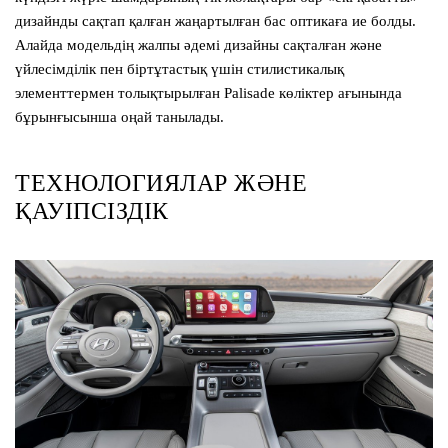
дизайнды сақтап қалған жаңартылған бас оптикаға ие болды.
Алайда модельдің жалпы әдемі дизайны сақталған және
үйлесімділік пен біртұтастық үшін стилистикалық
элементтермен толықтырылған Palisade көліктер ағынында
бұрынғысынша оңай танылады.
ТЕХНОЛОГИЯЛАР ЖӘНЕ
ҚАУІПСІЗДІК