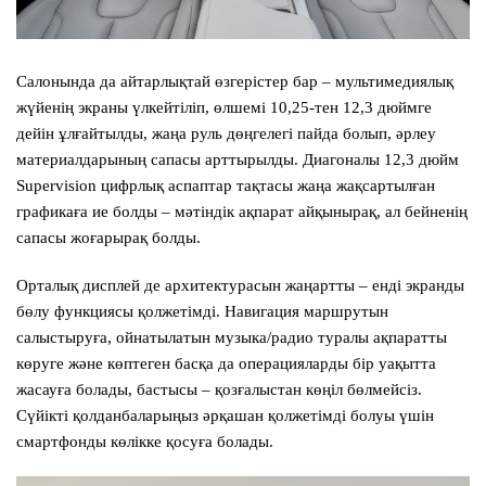
Салонында да айтарлықтай өзгерістер бар – мультимедиялық
жүйенің экраны үлкейтіліп, өлшемі 10,25-тен 12,3 дюймге
дейін ұлғайтылды, жаңа руль дөңгелегі пайда болып, әрлеу
материалдарының сапасы арттырылды. Диагоналы 12,3 дюйм
Supervision цифрлық аспаптар тақтасы жаңа жақсартылған
графикаға ие болды – мәтіндік ақпарат айқынырақ, ал бейненің
сапасы жоғарырақ болды.
Орталық дисплей де архитектурасын жаңартты – енді экранды
бөлу функциясы қолжетімді. Навигация маршрутын
салыстыруға, ойнатылатын музыка/радио туралы ақпаратты
көруге және көптеген басқа да операцияларды бір уақытта
жасауға болады, бастысы – қозғалыстан көңіл бөлмейсіз.
Сүйікті қолданбаларыңыз әрқашан қолжетімді болуы үшін
смартфонды көлікке қосуға болады.