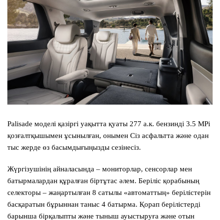
Palisade моделі қазіргі уақытта қуаты 277 а.к. бензинді 3.5 MPi
қозғалтқышымен ұсынылған, онымен Сіз асфальтта және одан
тыс жерде өз басымдығыңызды сезінесіз.
Жүргізушінің айналасында – мониторлар, сенсорлар мен
батырмалардан құралған біртұтас әлем. Беріліс қорабының
селекторы – жаңартылған 8 сатылы «автоматтың» берілістерін
басқаратын бұрыннан таныс 4 батырма. Қорап берілістерді
барынша бірқалыпты және тыныш ауыстыруға және отын