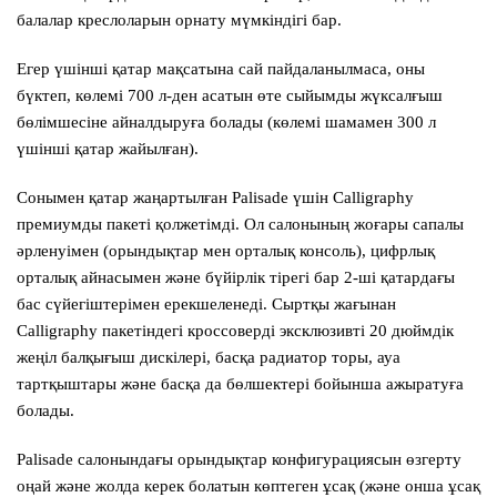
балалар креслоларын орнату мүмкіндігі бар.
Егер үшінші қатар мақсатына сай пайдаланылмаса, оны
бүктеп, көлемі 700 л-ден асатын өте сыйымды жүксалғыш
бөлімшесіне айналдыруға болады (көлемі шамамен 300 л
үшінші қатар жайылған).
Сонымен қатар жаңартылған Palisade үшін Calligraphy
премиумды пакеті қолжетімді. Ол салонының жоғары сапалы
әрленуімен (орындықтар мен орталық консоль), цифрлық
орталық айнасымен және бүйірлік тірегі бар 2-ші қатардағы
бас сүйегіштерімен ерекшеленеді. Сыртқы жағынан
Calligraphy пакетіндегі кроссоверді эксклюзивті 20 дюймдік
жеңіл балқығыш дискілері, басқа радиатор торы, ауа
тартқыштары және басқа да бөлшектері бойынша ажыратуға
болады.
Palisade салонындағы орындықтар конфигурациясын өзгерту
оңай және жолда керек болатын көптеген ұсақ (және онша ұсақ